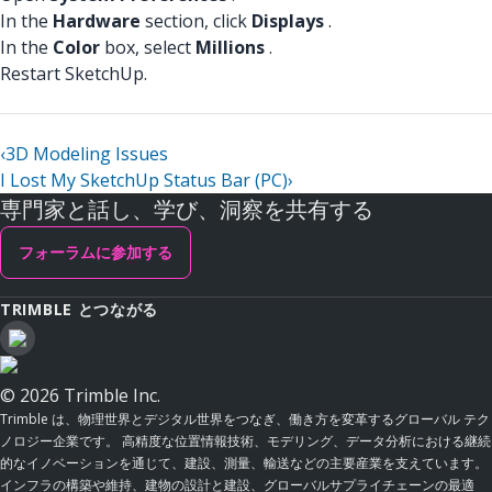
In the
Hardware
section, click
Displays
.
In the
Color
box, select
Millions
.
Restart SketchUp.
‹
3D Modeling Issues
I Lost My SketchUp Status Bar (PC)
›
専門家と話し、学び、洞察を共有する
フォーラムに参加する
TRIMBLE とつながる
© 2026 Trimble Inc.
Trimble は、物理世界とデジタル世界をつなぎ、働き方を変革するグローバル テク
ノロジー企業です。 高精度な位置情報技術、モデリング、データ分析における継続
的なイノベーションを通じて、建設、測量、輸送などの主要産業を支えています。
インフラの構築や維持、建物の設計と建設、グローバルサプライチェーンの最適