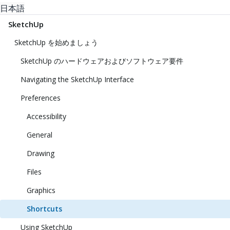
日本語
SketchUp
SketchUp を始めましょう
SketchUp のハードウェアおよびソフトウェア要件
Navigating the SketchUp Interface
Preferences
Accessibility
General
Drawing
Files
Graphics
Shortcuts
Using SketchUp