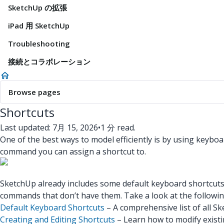
SketchUp の拡張
iPad 用 SketchUp
Troubleshooting
接続とコラボレーション
Browse pages
Shortcuts
Last updated: 7月 15, 2026
•
1 分 read.
One of the best ways to model efficiently is by using keybo
command you can assign a shortcut to.
SketchUp already includes some default keyboard shortcuts.
commands that don’t have them. Take a look at the following 
Default Keyboard Shortcuts
– A comprehensive list of all S
Creating and Editing Shortcuts
– Learn how to modify existi