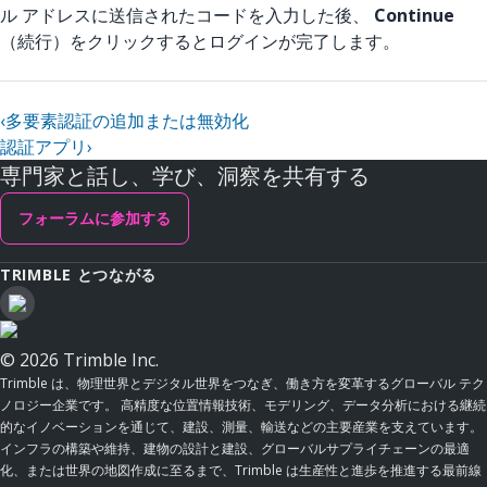
ル アドレスに送信されたコードを入力した後、
Continue
（続行）をクリックするとログインが完了します。
‹
多要素認証の追加または無効化
認証アプリ
›
専門家と話し、学び、洞察を共有する
フォーラムに参加する
TRIMBLE とつながる
© 2026 Trimble Inc.
Trimble は、物理世界とデジタル世界をつなぎ、働き方を変革するグローバル テク
ノロジー企業です。 高精度な位置情報技術、モデリング、データ分析における継続
的なイノベーションを通じて、建設、測量、輸送などの主要産業を支えています。
インフラの構築や維持、建物の設計と建設、グローバルサプライチェーンの最適
化、または世界の地図作成に至るまで、Trimble は生産性と進歩を推進する最前線