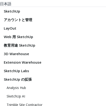
日本語
SketchUp
アカウントと管理
LayOut
Web 用 SketchUp
教育用途 SketchUp
3D Warehouse
Extension Warehouse
SketchUp Labs
SketchUp の拡張
Analysis Hub
SketchUp AI
Trimble Site Contractor