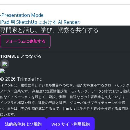
‹
Presentation Mode
iPad 用 SketchUp における AI Render
›
専門家と話し、学び、洞察を共有する
フォーラムに参加する
TRIMBLE とつながる
© 2026 Trimble Inc.
Trimble は、物理世界とデジタル世界をつなぎ、働き方を変革するグローバル テク
ノロジー企業です。 高精度な位置情報技術、モデリング、データ分析における継続
的なイノベーションを通じて、建設、測量、輸送などの主要産業を支えています。
インフラの構築や維持、建物の設計と建設、グローバルサプライチェーンの最適
化、または世界の地図作成に至るまで、Trimble は生産性と進歩を推進する最前線
にいます。
法的条件および規約
Web サイト利用規約