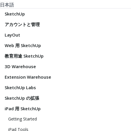
日本語
SketchUp
アカウントと管理
LayOut
Web 用 SketchUp
教育用途 SketchUp
3D Warehouse
Extension Warehouse
SketchUp Labs
SketchUp の拡張
iPad 用 SketchUp
Getting Started
iPad Tools