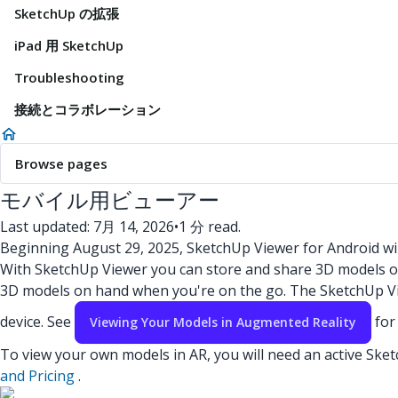
SketchUp の拡張
iPad 用 SketchUp
Troubleshooting
接続とコラボレーション
Browse pages
モバイル用ビューアー
Last updated: 7月 14, 2026
•
1 分 read.
Beginning August 29, 2025, SketchUp Viewer for Android wi
With SketchUp Viewer you can store and share 3D models on 
3D models on hand when you're on the go. The SketchUp View
device. See
for
Viewing Your Models in Augmented Reality
To view your own models in AR, you will need an active Ske
and Pricing
.