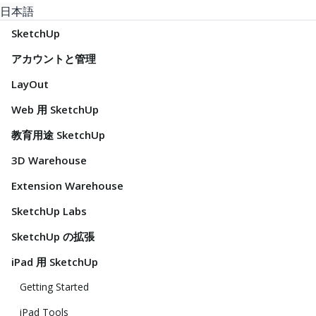
日本語
SketchUp
アカウントと管理
LayOut
Web 用 SketchUp
教育用途 SketchUp
3D Warehouse
Extension Warehouse
SketchUp Labs
SketchUp の拡張
iPad 用 SketchUp
Getting Started
iPad Tools