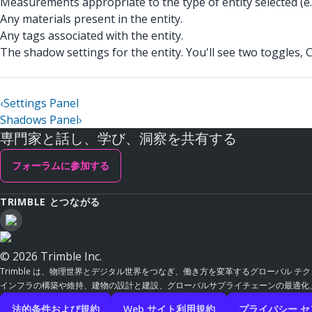
Measurements appropriate to the type of entity selected (e.g
Any materials present in the entity.
Any tags associated with the entity.
The shadow settings for the entity. You'll see two toggles
‹
Settings Panel
Shadows Panel
›
専門家と話し、学び、洞察を共有する
フォーラムに参加する
TRIMBLE とつながる
© 2026 Trimble Inc.
Trimble は、物理世界とデジタル世界をつなぎ、働き方を変革するグローバル
インフラの構築や維持、建物の設計と建設、グローバルサプライチェーンの最適化、ま
法的条件および規約
Web サイト利用規約
プライバシー セ