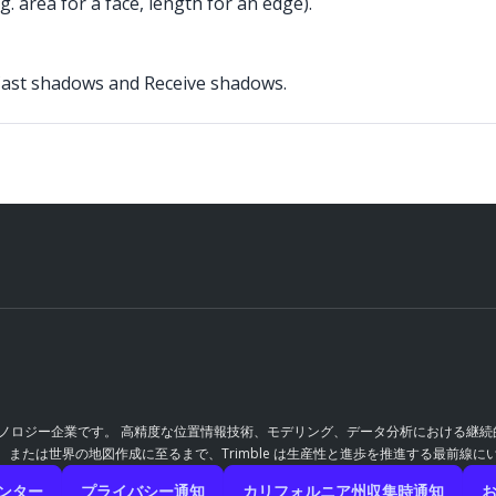
. area for a face, length for an edge).
, Cast shadows and Receive shadows.
 テクノロジー企業です。 高精度な位置情報技術、モデリング、データ分析における
たは世界の地図作成に至るまで、Trimble は生産性と進歩を推進する最前線に
ンター
プライバシー通知
カリフォルニア州収集時通知
お