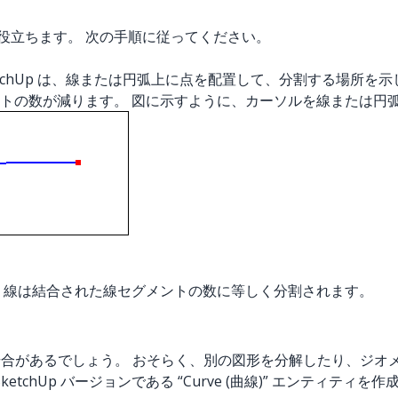
 が役立ちます。 次の手順に従ってください。
etchUp は、線または円弧上に点を配置して、分割する場所を
トの数が減ります。 図に示すように、カーソルを線または円
 線は結合された線セグメントの数に等しく分割されます。
い場合があるでしょう。 おそらく、別の図形を分解したり、ジ
tchUp バージョンである “Curve (曲線)” エンティテ