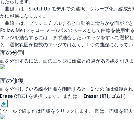
もたらします。
「曲線」は、SketchUp モデルでの選択、グループ化、編
かに容易になります。
「曲線」は、プッシュ / プルすると自動的に滑らかな面がで
Follow Me (フォロー ミー) パスのベースとして曲線を
エッジを結合するには、まず結合したいエッジをすべて選択
と、選択範囲が複数のエッジではなく、1 つの曲線になって
面の分割
面を分割するには、面のエッジに始点と終点がある線を引きま
面の修復
面を分割している線や円弧を削除すると、2 つの面は修復され
Erase (消去)
を選択します。 または、
Eraser (消しゴム)
(
) ツールで線または円弧をクリックします。 図は、円弧を消