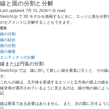
線と面の分割と分解
Last updated: 7月 15, 2026
•
1 分 read.
SketchUp で 3D モデルを描画するときに、エッジと
のセグメントに分解することもできます。
目次
線の分割
線の結合
面の分割
面の修復
エンティティの分解
線または円弧の分割
SketchUp では、線に対して新しい線を垂直に引くと、そ
す。
これらの線は、立方体を形成するエッジと立方体の面上の線を
線全体が選択されているように見えるのは、線が他の線によっ
線は垂直である必要はありません。 また、次の図に示すよう