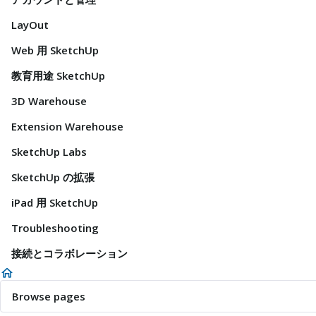
LayOut
Web 用 SketchUp
教育用途 SketchUp
3D Warehouse
Extension Warehouse
SketchUp Labs
SketchUp の拡張
iPad 用 SketchUp
Troubleshooting
接続とコラボレーション
Browse pages