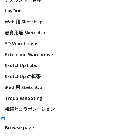
LayOut
Web 用 SketchUp
教育用途 SketchUp
3D Warehouse
Extension Warehouse
SketchUp Labs
SketchUp の拡張
iPad 用 SketchUp
Troubleshooting
接続とコラボレーション
Browse pages