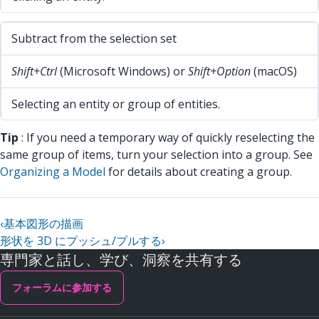
Subtract from the selection set
Shift+Ctrl
(Microsoft Windows) or
Shift+Option
(macOS)
Selecting an entity or group of entities.
Tip
: If you need a temporary way of quickly reselecting the
same group of items, turn your selection into a group. See
Organizing a Model
for details about creating a group.
‹
基本図形の描画
形状を 3D にプッシュ/プルする
›
専門家と話し、学び、洞察を共有する
フォーラムに参加する