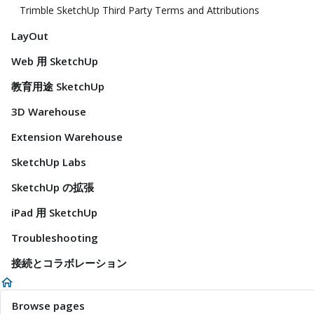
Trimble SketchUp Third Party Terms and Attributions
LayOut
Web 用 SketchUp
教育用途 SketchUp
3D Warehouse
Extension Warehouse
SketchUp Labs
SketchUp の拡張
iPad 用 SketchUp
Troubleshooting
接続とコラボレーション
Browse pages