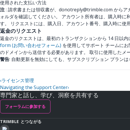
使用された支払い方法
注
: 請求書または領収書が、donotreply@trimble
ォルダを確認してください。 アカウント所有者は、購入時に利用
す。 リクエストには、購入日、アカウント番号、購入時に使
返金のリクエスト
返金のリクエストは、最初のトランザクションから 14 日以
form (お問い合わせフォーム)
を使用してサポート チームにお問
のドメインから送信する必要があります。 取引に使用したメ
警告
: 自動更新を無効にしても、サブスクリプション プラン
‹
ライセンス管理
Navigating the Support Center
›
専門家と話し、学び、洞察を共有する
フォーラムに参加する
TRIMBLE とつながる