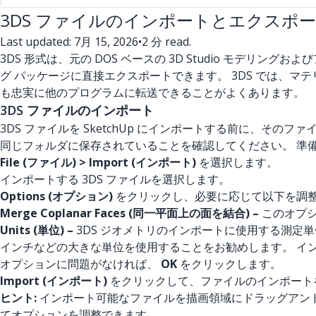
3DS ファイルのインポートとエクスポ
Last updated: 7月 15, 2026
•
2 分 read.
3DS 形式は、元の DOS ベースの 3D Studio モデリング
グ パッケージに直接エクスポートできます。 3DS では、マテ
も忠実に他のプログラムに転送できることがよくあります。
3DS ファイルのインポート
3DS ファイルを SketchUp にインポートする前に、そ
同じフォルダに保存されていることを確認してください。 準
File (ファイル) > Import (インポート)
を選択します。
インポートする 3DS ファイルを選択します。
Options (オプション)
をクリックし、必要に応じて以下を調
Merge Coplanar Faces (同一平面上の面を結合) –
このオプシ
Units (単位) –
3DS ジオメトリのインポートに使用する測定単位
インチなどの大きな単位を使用することをお勧めします。 イ
オプションに問題がなければ、
OK
をクリックします。
Import (インポート)
をクリックして、ファイルのインポート
ヒント:
インポート可能なファイルを描画領域にドラッグアンドド
てオプションを調整できます。