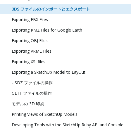
3DS ファイルのインポートとエクスポート
Exporting FBX Files
Exporting KMZ Files for Google Earth
Exporting OBJ Files
Exporting VRML Files
Exporting XSI files
Exporting a SketchUp Model to LayOut
USDZ ファイルの操作
GLTF ファイルの操作
モデルの 3D 印刷
Printing Views of SketchUp Models
Developing Tools with the SketchUp Ruby API and Console