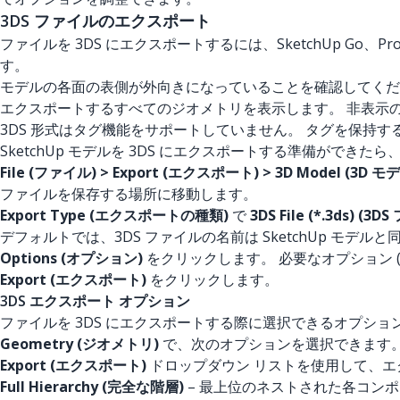
3DS ファイルのエクスポート
ファイルを 3DS にエクスポートするには、SketchUp Go、P
す。
モデルの各面の表側が外向きになっていることを確認してくだ
エクスポートするすべてのジオメトリを表示します。 非表示
3DS 形式はタグ機能をサポートしていません。 タグを保持
SketchUp モデルを 3DS にエクスポートする準備ができ
File (ファイル) > Export (エクスポート) > 3D Model (3D モ
ファイルを保存する場所に移動します。
Export Type (エクスポートの種類)
で
3DS File (*.3ds) (3D
デフォルトでは、3DS ファイルの名前は SketchUp モデルと
Options (オプション)
をクリックします。 必要なオプション (
Export (エクスポート)
をクリックします。
3DS エクスポート オプション
ファイルを 3DS にエクスポートする際に選択できるオプシ
Geometry (ジオメトリ)
で、次のオプションを選択できます
Export (エクスポート)
ドロップダウン リストを使用して、エ
Full Hierarchy (完全な階層)
– 最上位のネストされた各コン