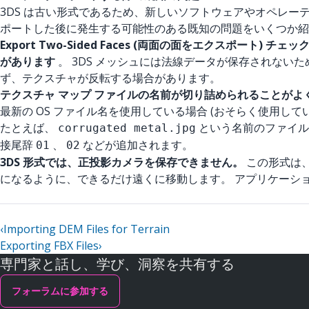
3DS は古い形式であるため、新しいソフトウェアやオペレー
ポートした後に発生する可能性のある既知の問題をいくつか紹
Export Two-Sided Faces (両面の面をエクスポ
があります
。 3DS メッシュには法線データが保存されない
ず、テクスチャが反転する場合があります。
テクスチャ マップ ファイルの名前が切り詰められることがよ
最新の OS ファイル名を使用している場合 (おそらく使用して
たとえば、
という名前のファイル
corrugated metal.jpg
接尾辞
、
などが追加されます。
01
02
3DS 形式では、正投影カメラを保存できません。
この形式は
になるように、できるだけ遠くに移動します。 アプリケーシ
‹
Importing DEM Files for Terrain
Exporting FBX Files
›
専門家と話し、学び、洞察を共有する
フォーラムに参加する