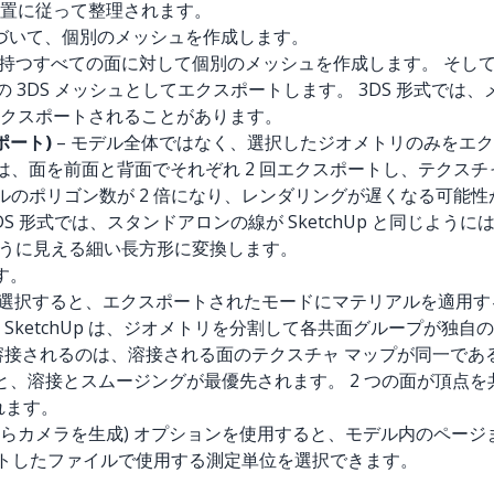
置に従って整理されます。
づいて、個別のメッシュを作成します。
持つすべての面に対して個別のメッシュを作成します。 そし
 1 つの 3DS メッシュとしてエクスポートします。 3DS 形式で
クスポートされることがあります。
スポート)
– モデル全体ではなく、選択したジオメトリのみをエ
chUp は、面を前面と背面でそれぞれ 2 回エクスポートし、テ
イルのポリゴン数が 2 倍になり、レンダリングが遅くなる可能
3DS 形式では、スタンドアロンの線が SketchUp と同じ
線のように見える細い長方形に変換します。
す。
 選択すると、エクスポートされたモードにマテリアルを適用
– SketchUp は、ジオメトリを分割して各共面グループが
溶接されるのは、溶接される面のテクスチャ マップが同一であ
と、溶接とスムージングが最優先されます。 2 つの面が頂点
れます。
m Pages (ページからカメラを生成) オプションを使用すると、モデ
トしたファイルで使用する測定単位を選択できます。