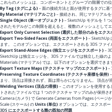
これらのメッシュは、コンポーネントとグループの階層での位
By Tag (タグによる)
– 面の接続方法と面が使用するタグに基
By Material (マテリアルごと)
–
接続され、同じマテリアルを
Single Object (単一オブジェクト)
– SketchUp モデルを
されたモデルがこの制限を超えると、複数のメッシュとしてエ
Export Only Current Selection (選択した部分のみをエク
Export Two-Sided Faces (両面をエクスポート)
– Sket
ます。 このオプションでは、エクスポートされる 3DS ファ
Export Stand-Alone Edges (独立エッジをエクスポート)
– 
SketchUp は独立エッジを、3DS ファイルでは独立した
Materials (マテリアル) では、以下のオプションを選択できま
Export Texture Maps (テクスチャ マップのエクスポート)
–
Preserving Texture Coordinates (テクスチャ座標を保持)
まり、頂点は溶接されず、面は滑らかになりません。 頂点が
Welding Vertices (頂点の溶接)
– このオプションを使用する
トされたファイルでは 1 つのテクスチャ マップのみが保持さ
Camera (カメラ) で Generate Cameras fro
Scale (スケール) の
Units (単位)
オプションでは、エクスポー
3DS にエクスポートする際の既知の問題