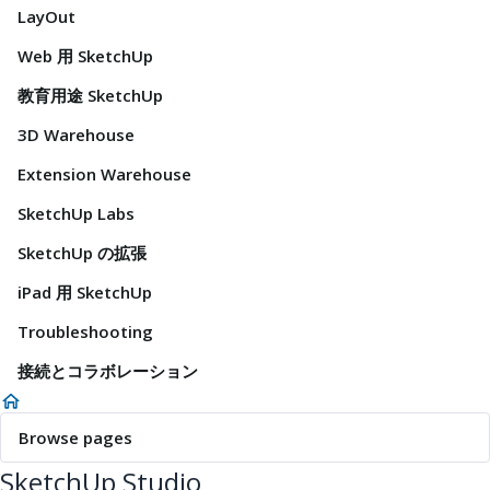
LayOut
Web 用 SketchUp
教育用途 SketchUp
3D Warehouse
Extension Warehouse
SketchUp Labs
SketchUp の拡張
iPad 用 SketchUp
Troubleshooting
接続とコラボレーション
Browse pages
SketchUp Studio