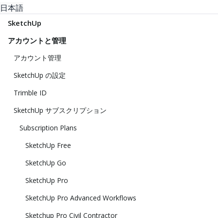
日本語
SketchUp
アカウントと管理
アカウント管理
SketchUp の設定
Trimble ID
SketchUp サブスクリプション
Subscription Plans
SketchUp Free
SketchUp Go
SketchUp Pro
SketchUp Pro Advanced Workflows
Sketchup Pro Civil Contractor