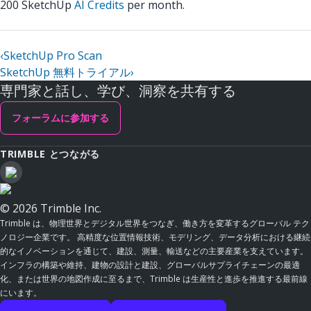
200 SketchUp
AI Credits
per month.
‹
SketchUp Pro Scan
SketchUp 無料トライアル
›
専門家と話し、学び、洞察を共有する
フォーラムに参加する
TRIMBLE とつながる
© 2026 Trimble Inc.
Trimble は、物理世界とデジタル世界をつなぎ、働き方を変革するグローバル テク
ノロジー企業です。 高精度な位置情報技術、モデリング、データ分析における継続
的なイノベーションを通じて、建設、測量、輸送などの主要産業を支えています。
インフラの構築や維持、建物の設計と建設、グローバルサプライチェーンの最適
化、または世界の地図作成に至るまで、Trimble は生産性と進歩を推進する最前線
にいます。