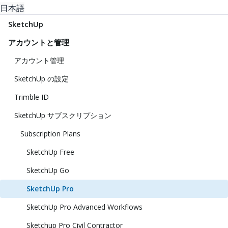
日本語
SketchUp
アカウントと管理
アカウント管理
SketchUp の設定
Trimble ID
SketchUp サブスクリプション
Subscription Plans
SketchUp Free
SketchUp Go
SketchUp Pro
SketchUp Pro Advanced Workflows
Sketchup Pro Civil Contractor