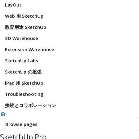
LayOut
Web 用 SketchUp
教育用途 SketchUp
3D Warehouse
Extension Warehouse
SketchUp Labs
SketchUp の拡張
iPad 用 SketchUp
Troubleshooting
接続とコラボレーション
Browse pages
SketchUp Pro