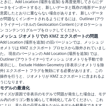
ときに、Add Location (場所を追加) を再度使用してさらにデ
ータをインポートすると、新しいデータと既存の地形データが
意図したとおりに重ならない場合があります。 新しいデータ
が問題なくインポートされるようにするには、Outliner (アウ
トライナー) パネルの Geolocation Content (ジオロケーショ
ン コンテンツ) グループをロックしてください。
メッシュ ジオメトリでの KMZ エクスポートの問題
Add Location (場所を追加) の旧バージョンでは、メッシュ ジ
オメトリは KMZ エクスポート プロセスから除外されていまし
た。 現在のバージョンの Add Location (場所を追加) では、
Outliner (アウトライナー) でメッシュ ジオメトリを手動で非
表示にし、Exclude Hidden Geometry (非表示ジオメトリを除
外) エクスポート フラグを無効にする必要があります。 この
操作を行うと、ジオメトリが KMZ エクスポートに含まれるよ
うになります。
モデルの最適化
サイズが原因で非表示のモデルで問題が発生した場合は、モデ
ル内のポリゴン数を減らして単純化してみてください。 これ
により、見た目の品質を保ちながらモデルを軽量化できます。