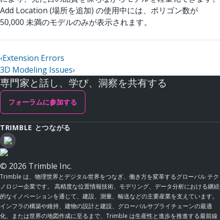
Add Location (場所を追加) の使用中には、ポリゴン数が
50,000 未満のモデルのみが表示されます。
‹
Extension Errors
3D Modeling Issues
›
専門家と話し、学び、洞察を共有する
フォーラムに参加する
TRIMBLE とつながる
© 2026 Trimble Inc.
Trimble は、物理世界とデジタル世界をつなぎ、働き方を変革するグローバル テク
ノロジー企業です。 高精度な位置情報技術、モデリング、データ分析における継続
的なイノベーションを通じて、建設、測量、輸送などの主要産業を支えています。
インフラの構築や維持、建物の設計と建設、グローバルサプライチェーンの最適
化、または世界の地図作成に至るまで、Trimble は生産性と進歩を推進する最前線