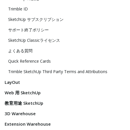
Trimble ID
SketchUp サブスクリプション
サポート終了ポリシー
SketchUp Classicライセンス
よくある質問
Quick Reference Cards
Trimble SketchUp Third Party Terms and Attributions
LayOut
Web 用 SketchUp
教育用途 SketchUp
3D Warehouse
Extension Warehouse