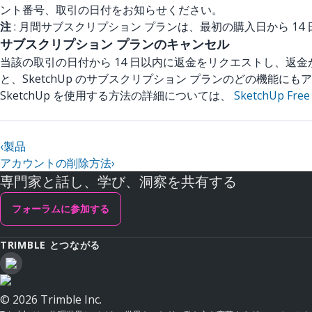
ント番号、取引の日付をお知らせください。
注
: 月間サブスクリプション プランは、最初の購入日から 1
サブスクリプション プランのキャンセル
当該の取引の日付から 14 日以内に返金をリクエストし、返
と、SketchUp のサブスクリプション プランのどの機能に
SketchUp を使用する方法の詳細については、
SketchUp Free
‹
製品
アカウントの削除方法
›
専門家と話し、学び、洞察を共有する
フォーラムに参加する
TRIMBLE とつながる
© 2026 Trimble Inc.