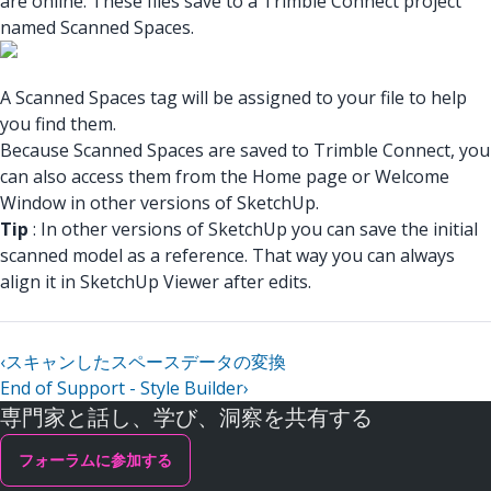
are online. These files save to a Trimble Connect project
named Scanned Spaces.
A Scanned Spaces tag will be assigned to your file to help
you find them.
Because Scanned Spaces are saved to Trimble Connect, you
can also access them from the Home page or Welcome
Window in other versions of SketchUp.
Tip
: In other versions of SketchUp you can save the initial
scanned model as a reference. That way you can always
align it in SketchUp Viewer after edits.
‹
スキャンしたスペースデータの変換
End of Support - Style Builder
›
専門家と話し、学び、洞察を共有する
フォーラムに参加する