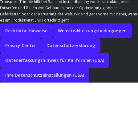
Transport. Trimble hilft bei Bau und Instandhaltung von Infrastruktur, beim
Entwerfen und Bauen von Gebäuden, bei der Optimierung globaler
Lieferketten oder der Kartierung der Welt. Wir sind ganz vorne mit dabei, wenn
es um Produktivität und Fortschritt geht.
Rechtliche Hinweise
Website-Nutzungsbedingungen
Privacy Center
Datenschutzerklärung
Datenerfassungshinweis für Kalifornien (USA)
Ihre Datenschutzeinstellungen (USA)