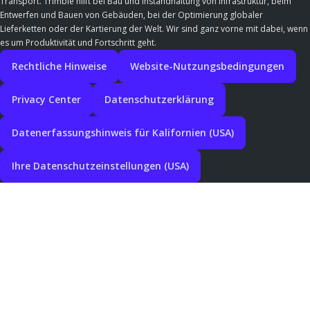
Transport. Trimble hilft bei Bau und Instandhaltung von Infrastruktur, beim
Entwerfen und Bauen von Gebäuden, bei der Optimierung globaler
Lieferketten oder der Kartierung der Welt. Wir sind ganz vorne mit dabei, wenn
es um Produktivität und Fortschritt geht.
Rechtliche Hinweise
Website-Nutzungsbedingungen
Privacy Center
Datenschutzerklärung
Datenerfassungshinweis für Kalifornien (USA)
Ihre Datenschutzeinstellungen (USA)