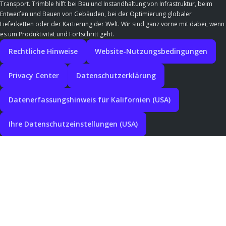
Transport. Trimble hilft bei Bau und Instandhaltung von Infrastruktur, beim
Entwerfen und Bauen von Gebäuden, bei der Optimierung globaler
Lieferketten oder der Kartierung der Welt. Wir sind ganz vorne mit dabei, wenn
es um Produktivität und Fortschritt geht.
Rechtliche Hinweise
Website-Nutzungsbedingungen
Privacy Center
Datenschutzerklärung
Datenerfassungshinweis für Kalifornien (USA)
Ihre Datenschutzeinstellungen (USA)