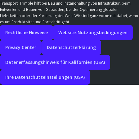
Transport. Trimble hilft bei Bau und Instandhaltung von Infrastruktur, beim
Entwerfen und Bauen von Gebäuden, bei der Optimierung globaler
Lieferketten oder der Kartierung der Welt. Wir sind ganz vorne mit dabei, wenn
es um Produktivität und Fortschritt geht.
Rechtliche Hinweise
Website-Nutzungsbedingungen
Privacy Center
Datenschutzerklärung
Datenerfassungshinweis für Kalifornien (USA)
Ihre Datenschutzeinstellungen (USA)