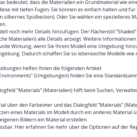
Das bedeutet, dass die Materialien ein Grundmaterial wie e
iese mit tiefen Fugen. Sie können es einfach halten und für
n silbernes Spülbecken). Oder Sie wählen ein spezielleres M
en.
l noch mehr Details hinzufügen. Der Flächenstil "Shaded" (S
che Materialien) alle Details anzeigt. Weitere Informationen 
e volle Wirkung, wenn Sie Ihrem Modell eine Umgebung hinzu
Umgebung. Dadurch schaffen Sie so lebensechte Modelle wie 
gebungen helfen Ihnen die folgenden Artikel:
 "Environments" (Umgebungen) finden Sie eine Standardsa
ogfeld "Materials" (Materialien) hilft beim Suchen, Verwalt
rial über den Farbeimer und das Dialogfeld "Materials" (Mat
tzen eines Materials im Modell durch ein anderes Material üb
 eigenen Bildern ein Material erstellen.
assbar. Hier erfahren Sie mehr über die Optionen auf der Reg