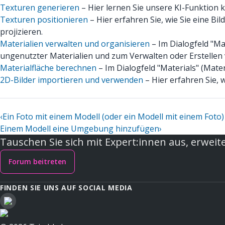
Texturen generieren
– Hier lernen Sie unsere KI-Funktion k
Texturen positionieren
– Hier erfahren Sie, wie Sie eine Bi
projizieren.
Materialien verwalten und organisieren
– Im Dialogfeld "Ma
ungenutzter Materialien und zum Verwalten oder Erstelle
Materialfläche berechnen
– Im Dialogfeld "Materials" (Mate
2D-Bilder importieren und verwenden
– Hier erfahren Sie, 
‹
Ein Foto mit einem Modell (oder ein Modell mit einem Foto)
Einem Modell eine Umgebung hinzufügen
›
Tauschen Sie sich mit Expert:innen aus, erweite
Forum beitreten
FINDEN SIE UNS AUF SOCIAL MEDIA