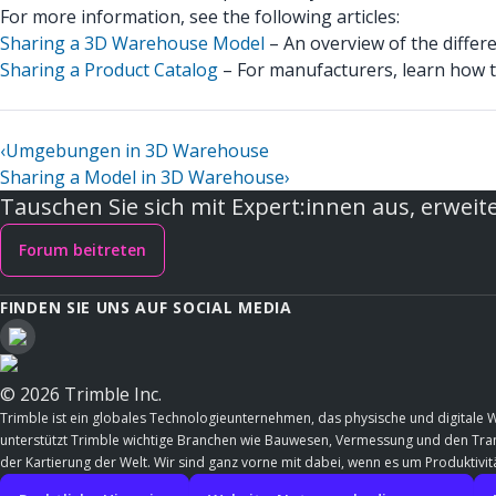
For more information, see the following articles:
Sharing a 3D Warehouse Model
– An overview of the diffe
Sharing a Product Catalog
– For manufacturers, learn how to
‹
Umgebungen in 3D Warehouse
Sharing a Model in 3D Warehouse
›
Tauschen Sie sich mit Expert:innen aus, erweite
Forum beitreten
FINDEN SIE UNS AUF SOCIAL MEDIA
© 2026 Trimble Inc.
Trimble ist ein globales Technologieunternehmen, das physische und digitale 
unterstützt Trimble wichtige Branchen wie Bauwesen, Vermessung und den Trans
der Kartierung der Welt. Wir sind ganz vorne mit dabei, wenn es um Produktivitä