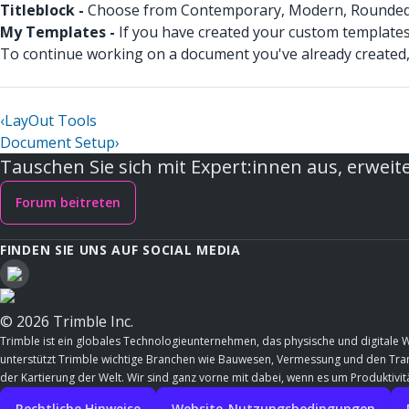
Titleblock -
Choose from Contemporary, Modern, Rounded, Si
My Templates -
If you have created your custom templates
To continue working on a document you've already created,
‹
LayOut Tools
Document Setup
›
Tauschen Sie sich mit Expert:innen aus, erweite
Forum beitreten
FINDEN SIE UNS AUF SOCIAL MEDIA
© 2026 Trimble Inc.
Trimble ist ein globales Technologieunternehmen, das physische und digitale 
unterstützt Trimble wichtige Branchen wie Bauwesen, Vermessung und den Trans
der Kartierung der Welt. Wir sind ganz vorne mit dabei, wenn es um Produktivitä
Rechtliche Hinweise
Website-Nutzungsbedingungen