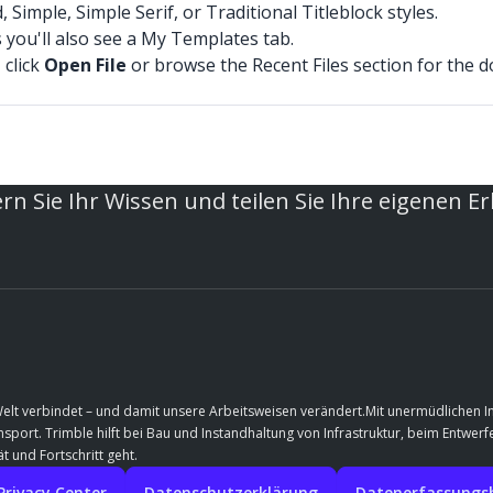
mple, Simple Serif, or Traditional Titleblock styles.
 you'll also see a My Templates tab.
 click
Open File
or browse the Recent Files section for the 
rn Sie Ihr Wissen und teilen Sie Ihre eigenen E
Welt verbindet – und damit unsere Arbeitsweisen verändert.Mit unermüdlichen 
port. Trimble hilft bei Bau und Instandhaltung von Infrastruktur, beim Entwe
t und Fortschritt geht.
Privacy Center
Datenschutzerklärung
Datenerfassungshi