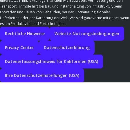
unterstützt Trimble wichtige Branchen wie Bauwesen, Vermessung und den
Transport. Trimble hilft bei Bau und Instandhaltung von Infrastruktur, beim
Entwerfen und Bauen von Gebäuden, bei der Optimierung globaler
Lieferketten oder der Kartierung der Welt. Wir sind ganz vorne mit dabei, wenn
es um Produktivität und Fortschritt geht.
Rechtliche Hinweise
Website-Nutzungsbedingungen
Privacy Center
Datenschutzerklärung
Datenerfassungshinweis für Kalifornien (USA)
Ihre Datenschutzeinstellungen (USA)