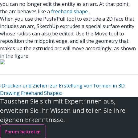
you can no longer edit the entity as an arc. At that point,
the arc behaves like a
freehand shape
.
When you use the Push/Pull tool to extrude a 2D face that
includes an arc, SketchUp extrudes a special surface entity
whose radius can also be edited. Use the Move tool to
reposition the midpoint edge, and all the geometry that
makes up the extruded arc will move accordingly, as shown
in the figure.
‹
Drücken und Ziehen zur Erstellung von Formen in 3D
Drawing Freehand Shapes
›
Tauschen Sie sich mit Expert:innen aus,
erweitern Sie Ihr Wissen und teilen Sie Ihre
eigenen Erkenntnisse.
Forum beitreten