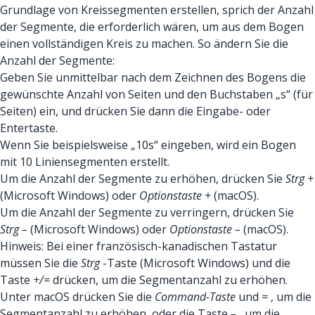
Grundlage von Kreissegmenten erstellen, sprich der Anzahl
der Segmente, die erforderlich wären, um aus dem Bogen
einen vollständigen Kreis zu machen. So ändern Sie die
Anzahl der Segmente:
Geben Sie unmittelbar nach dem Zeichnen des Bogens die
gewünschte Anzahl von Seiten und den Buchstaben „s“ (für
Seiten) ein, und drücken Sie dann die Eingabe- oder
Entertaste.
Wenn Sie beispielsweise „10s“ eingeben, wird ein Bogen
mit 10 Liniensegmenten erstellt.
Um die Anzahl der Segmente zu erhöhen, drücken Sie
Strg +
(Microsoft Windows) oder
Optionstaste +
(macOS).
Um die Anzahl der Segmente zu verringern, drücken Sie
Strg –
(Microsoft Windows) oder
Optionstaste –
(macOS).
Hinweis: Bei einer französisch-kanadischen Tastatur
müssen Sie die
Strg
-Taste (Microsoft Windows) und die
Taste
+/=
drücken, um die Segmentanzahl zu erhöhen.
Unter macOS drücken Sie die
Command-Taste
und
=
, um die
Segmentanzahl zu erhöhen, oder die Taste
–
, um die