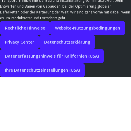
Transport. Trimble hilft bei Bau und Instandhaltung von Infrastruktur, beim
Entwerfen und Bauen von Gebäuden, bei der Optimierung globaler
Lieferketten oder der Kartierung der Welt. Wir sind ganz vorne mit dabei, wenn
es um Produktivität und Fortschritt geht.
Rechtliche Hinweise
Website-Nutzungsbedingungen
Privacy Center
Datenschutzerklärung
Datenerfassungshinweis für Kalifornien (USA)
Ihre Datenschutzeinstellungen (USA)