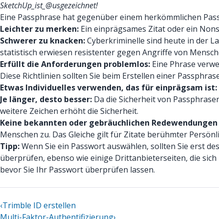
SketchUp_ist_@usgezeichnet!
Eine Passphrase hat gegenüber einem herkömmlichen Passw
Leichter zu merken:
Ein einprägsames Zitat oder ein Nonsen
Schwerer zu knacken:
Cyberkriminelle sind heute in der L
statistisch erwiesen resistenter gegen Angriffe von Mensc
Erfüllt die Anforderungen problemlos:
Eine Phrase verwen
Diese Richtlinien sollten Sie beim Erstellen einer Passphras
Etwas Individuelles verwenden, das für einprägsam ist:
Je länger, desto besser:
Da die Sicherheit von Passphrasen
weitere Zeichen erhöht die Sicherheit.
Keine bekannten oder gebräuchlichen Redewendungen
Menschen zu. Das Gleiche gilt für Zitate berühmter Persö
Tipp:
Wenn Sie ein Passwort auswählen, sollten Sie erst des
überprüfen, ebenso wie einige Drittanbieterseiten, die sich 
bevor Sie Ihr Passwort überprüfen lassen.
‹
Trimble ID erstellen
Multi-Faktor-Authentifizierung
›