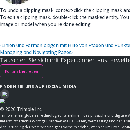
To undo a clipping mask, context-click the clipping mask an
To edit a clipping mask, double-click the masked entity. You 
image or model when you're done editing.
‹
Linien und Formen biegen mit Hilfe von Pfaden und Punkt
Managing and Navigating Pages
›
Tauschen Sie sich mit Expert:innen aus, erweite
Forum beitreten
FINDEN SIE UNS AUF SOCIAL MEDIA
© 2026 Trimble Inc.
Trimble ist ein globales Technologieunternehmen, das physische und digitale 
unterstützt Trimble wichtige Branchen wie Bauwesen, Vermessung und den Trans
der Kartierung der Welt. Wir sind ganz vorne mit dabei, wenn es um Produktivitä