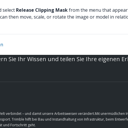
d select
Release Clipping Mask
from the menu that appear
can then move, scale, or rotate the image or model in relatio
en
rn Sie Ihr Wissen und teilen Sie Ihre eigenen E
Welt verbindet – und damit unsere Arbeitsweisen verändert.Mit unermüdlichen 
port. Trimble hilft bei Bau und Instandhaltung von Infrastruktur, beim Entwe
t und Fortschritt geht.