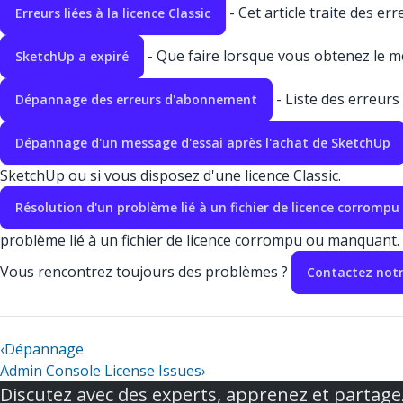
- Cet article traite des e
Erreurs liées à la licence Classic
- Que faire lorsque vous obtenez le me
SketchUp a expiré
- Liste des erreur
Dépannage des erreurs d'abonnement
Dépannage d'un message d'essai après l'achat de SketchUp
SketchUp ou si vous disposez d'une licence Classic.
Résolution d'un problème lié à un fichier de licence corrom
problème lié à un fichier de licence corrompu ou manquant.
Vous rencontrez toujours des problèmes ?
Contactez notr
‹
Dépannage
Admin Console License Issues
›
Discutez avec des experts, apprenez et partage