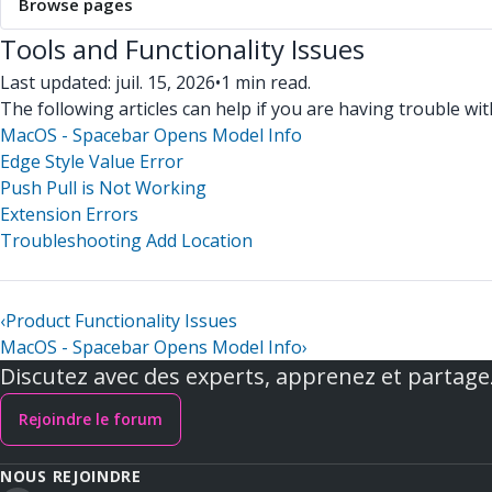
Browse pages
Tools and Functionality Issues
Last updated: juil. 15, 2026
•
1 min read.
The following articles can help if you are having trouble wi
MacOS - Spacebar Opens Model Info
Edge Style Value Error
Push Pull is Not Working
Extension Errors
Troubleshooting Add Location
‹
Product Functionality Issues
MacOS - Spacebar Opens Model Info
›
Discutez avec des experts, apprenez et partage
Rejoindre le forum
NOUS REJOINDRE