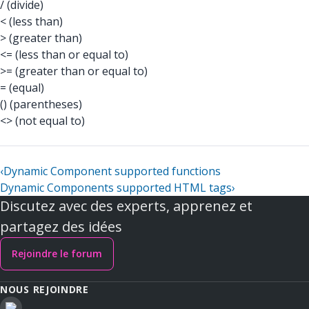
/ (divide)
< (less than)
> (greater than)
<= (less than or equal to)
>= (greater than or equal to)
= (equal)
() (parentheses)
<> (not equal to)
‹
Dynamic Component supported functions
Dynamic Components supported HTML tags
›
Discutez avec des experts, apprenez et
partagez des idées
Rejoindre le forum
NOUS REJOINDRE