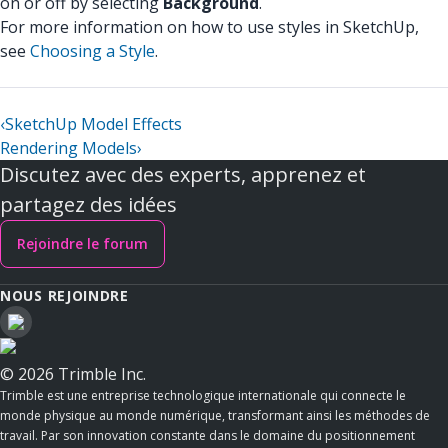
on or off by selecting
Background
.
For more information on how to use styles in SketchUp,
see
Choosing a Style
.
‹
SketchUp Model Effects
Rendering Models
›
Discutez avec des experts, apprenez et
partagez des idées
Rejoindre le forum
NOUS REJOINDRE
© 2026 Trimble Inc.
Trimble est une entreprise technologique internationale qui connecte le
monde physique au monde numérique, transformant ainsi les méthodes de
travail. Par son innovation constante dans le domaine du positionnement