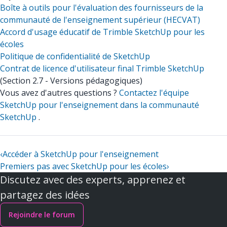
Boîte à outils pour l'évaluation des fournisseurs de la
communauté de l'enseignement supérieur (HECVAT)
Accord d'usage éducatif de Trimble SketchUp pour les
écoles
Politique de confidentialité de SketchUp
Contrat de licence d'utilisateur final Trimble SketchUp
(Section 2.7 - Versions pédagogiques)
Vous avez d'autres questions ?
Contactez l'équipe
SketchUp pour l'enseignement dans la communauté
SketchUp
.
‹
Accéder à SketchUp pour l'enseignement
Premiers pas avec SketchUp pour les écoles
›
Discutez avec des experts, apprenez et
partagez des idées
Rejoindre le forum