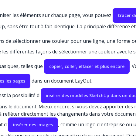
aniser les éléments sur chaque page, vous pouvez
tracer d
p, sans être tout à fait identique. La principale différence
ons de sélectionner une couleur pour une ligne, une forme 
les différentes façons de sélectionner une couleur avec le 
basiques, telles que
. 
copier, coller, effacer et plus encore
dans un document LayOut.
es les pages
t la possibilité d'
insérer des modèles SketchUp dans un d
ans le document. Mieux encore, si vous devez apporter des 
à refléter directement les changements dans votre document
t d'
, comme un logo d'entreprise ou 
insérer des images
ns clés que vous voulez transmettre dans un document. Dans