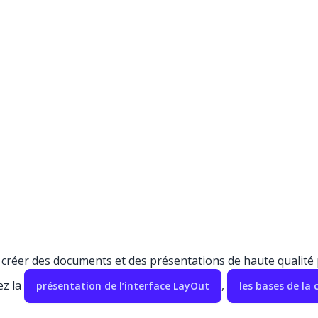
e créer des documents et des présentations de haute qualit
ez la
,
présentation de l’interface LayOut
les bases de la