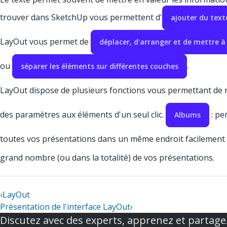
trouver dans SketchUp vous permettent d'
ajouter du text
LayOut vous permet de
déplacer, d'arranger et de mettre à l
ou
.
séparer les éléments sur différentes couches
LayOut dispose de plusieurs fonctions vous permettant de r
des paramètres aux éléments d'un seul clic.
: pe
Albums
toutes vos présentations dans un même endroit facilement 
grand nombre (ou dans la totalité) de vos présentations.
‹
LayOut
Présentation de l'interface LayOut
›
Discutez avec des experts, apprenez et partage