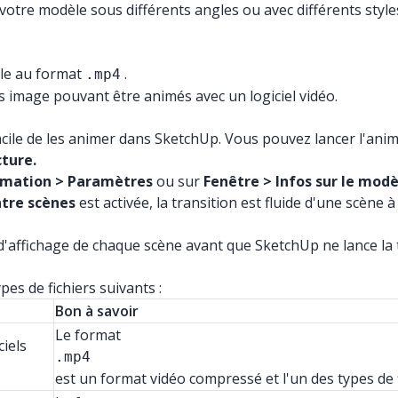
otre modèle sous différents angles ou avec différents style
ple au format
.
.mp4
s image pouvant être animés avec un logiciel vidéo.
acile de les animer dans SketchUp. Vous pouvez lancer l'anim
ture.
imation > Paramètres
ou sur
Fenêtre > Infos sur le modè
ntre scènes
est activée, la transition est fluide d'une scène
'affichage de chaque scène avant que SketchUp ne lance la t
es de fichiers suivants :
Bon à savoir
Le format
iels
.mp4
est un format vidéo compressé et l'un des types de f