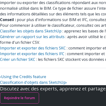
importer ou exporter des classifications répondant aux norme
normalisé utilisé dans le BIM. Ce type de fichier assure l'in
des informations détaillées sur des éléments tels que les c
Conseil :
pour plus d'informations sur BIM et IFC, consultez
Pour commencer à utiliser le classificateur, consultez ces arti
Classifier les objets dans SketchUp
: apprenez les bases de l
Générer un rapport sur les attributs
: après avoir utilisé l
forme d'un fichier CSV.
Importer et exporter des fichiers SKC
: comment importer et 
Importer et exporter des fichiers IFC
: comment importer et e
Créer un fichier SKC
: les fichiers SKC stockent vos données 
‹
Using the Credits feature
Classification d'objets dans SketchUp
›
Discutez avec des experts, apprenez et partage
Rejoindre le forum