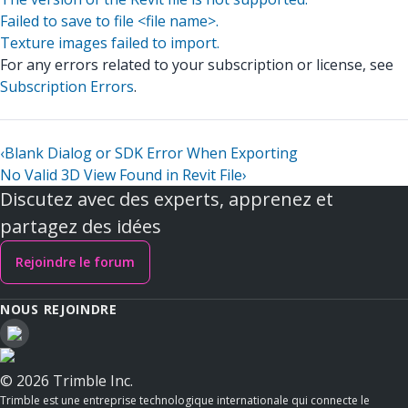
Failed to save to file <file name>.
Texture images failed to import.
For any errors related to your subscription or license, see
Subscription Errors
.
‹
Blank Dialog or SDK Error When Exporting
No Valid 3D View Found in Revit File
›
Discutez avec des experts, apprenez et
partagez des idées
Rejoindre le forum
NOUS REJOINDRE
© 2026 Trimble Inc.
Trimble est une entreprise technologique internationale qui connecte le