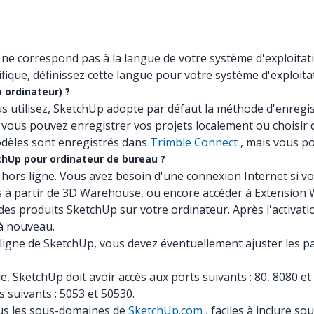
p ne correspond pas à la langue de votre système d'exploita
fique, définissez cette langue pour votre système d'exploita
 ordinateur) ?
us utilisez, SketchUp adopte par défaut la méthode d'enregis
vous pouvez enregistrer vos projets localement ou choisir 
dèles sont enregistrés dans
Trimble Connect
, mais vous po
tchUp pour ordinateur de bureau ?
rs ligne. Vous avez besoin d'une connexion Internet si vous
s à partir de 3D Warehouse, ou encore accéder à Extension
e des produits SketchUp sur votre ordinateur. Après l'activat
 à nouveau.
igne de SketchUp, vous devez éventuellement ajuster les pa
le, SketchUp doit avoir accès aux ports suivants : 80, 8080 et
s suivants : 5053 et 50530.
ous les sous-domaines de
SketchUp.com
, faciles à inclure sou