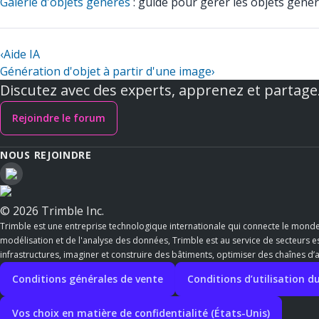
Galerie d'objets générés
: guide pour gérer les objets génér
‹
Aide IA
Génération d'objet à partir d'une image
›
Discutez avec des experts, apprenez et partage
Rejoindre le forum
NOUS REJOINDRE
© 2026 Trimble Inc.
Trimble est une entreprise technologique internationale qui connecte le mond
modélisation et de l'analyse des données, Trimble est au service de secteurs ess
infrastructures, imaginer et construire des bâtiments, optimiser des chaînes d
Conditions générales de vente
Conditions d’utilisation du
Vos choix en matière de confidentialité (États-Unis)