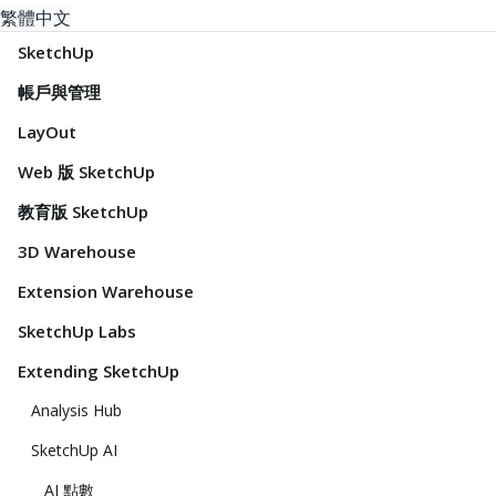
繁體中文
SketchUp
帳戶與管理
LayOut
Web 版 SketchUp
教育版 SketchUp
3D Warehouse
Extension Warehouse
SketchUp Labs
Extending SketchUp
Analysis Hub
SketchUp AI
AI 點數