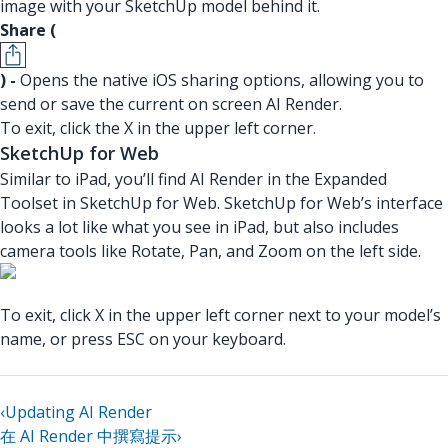
image with your SketchUp model behind it.
Share (
) -
Opens the native iOS sharing options, allowing you to
send or save the current on screen AI Render.
To exit, click the X in the upper left corner.
SketchUp for Web
Similar to iPad, you’ll find AI Render in the Expanded
Toolset in SketchUp for Web. SketchUp for Web’s interface
looks a lot like what you see in iPad, but also includes
camera tools like Rotate, Pan, and Zoom on the left side.
To exit, click X in the upper left corner next to your model’s
name, or press ESC on your keyboard.
‹
Updating AI Render
在 AI Render 中撰寫提示
›