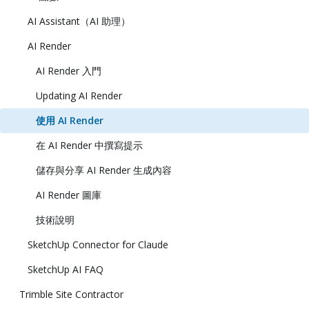
AI Assistant（AI 助理）
AI Render
AI Render 入門
Updating AI Render
使用 AI Render
在 AI Render 中撰寫提示
儲存與分享 AI Render 生成內容
AI Render 圖庫
技術說明
SketchUp Connector for Claude
SketchUp AI FAQ
Trimble Site Contractor