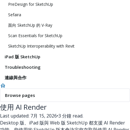
PreDesign for SketchUp
Sefaira
面向 SketchUp 的 V-Ray
Scan Essentials for SketchUp
SketchUp Interoperability with Revit
iPad 版 SketchUp
Troubleshooting
連線與合作
Browse pages
使用 AI Render
Last updated: 7月 15, 2026
•
3 分鐘 read.
Desktop 版、iPad 版與 Web 版 SketchUp 都支援 AI Render
功能。您使用的 SketchUp 版本會決定您存取與使用 AI Render