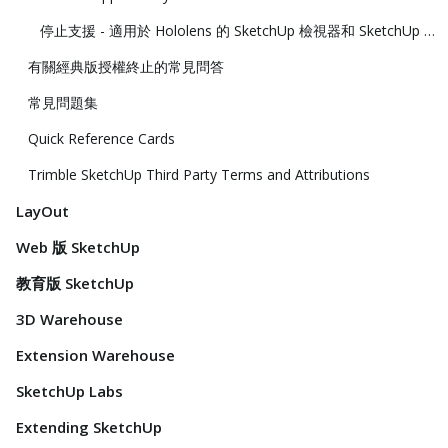
停止支援 - 適用於 Hololens 的 SketchUp 檢視器和 SketchUp 虛擬實境檢視器
有關經典版授權終止的常見問答
常見問題集
Quick Reference Cards
Trimble SketchUp Third Party Terms and Attributions
LayOut
Web 版 SketchUp
教育版 SketchUp
3D Warehouse
Extension Warehouse
SketchUp Labs
Extending SketchUp