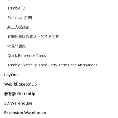
Trimble ID
SketchUp 訂閱
終止支援政策
有關經典版授權終止的常見問答
常見問題集
Quick Reference Cards
Trimble SketchUp Third Party Terms and Attributions
LayOut
Web 版 SketchUp
教育版 SketchUp
3D Warehouse
Extension Warehouse