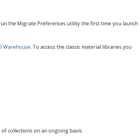
n the Migrate Preferences utility the first time you launch
 3D Warehouse
. To access the classic material libraries you
t of collections on an ongoing basis.