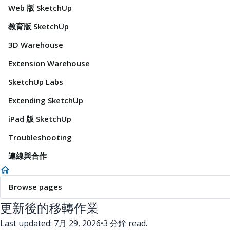
Web 版 SketchUp
教育版 SketchUp
3D Warehouse
Extension Warehouse
SketchUp Labs
Extending SketchUp
iPad 版 SketchUp
Troubleshooting
連線與合作
Browse pages
更新後的移轉作業
Last updated: 7月 29, 2026
•
3 分鐘 read.