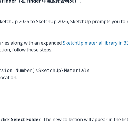
r in Finder（在 Finder 中開啟此資料夾）
。
m SketchUp 2025 to SketchUp 2026, SketchUp prompts you to ru
raries along with an expanded
SketchUp material library in
tion, follow these steps:
rsion Number]\SketchUp\Materials
ocation.
 click
Select Folder
.
The new collection will appear in the lis