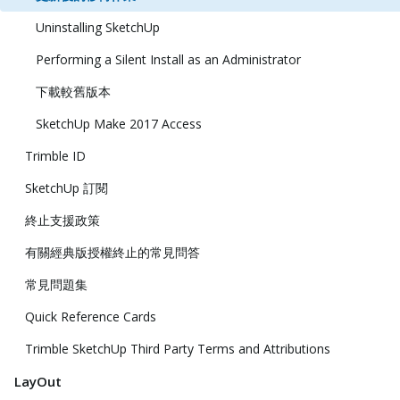
Uninstalling SketchUp
Performing a Silent Install as an Administrator
下載較舊版本
SketchUp Make 2017 Access
Trimble ID
SketchUp 訂閱
終止支援政策
有關經典版授權終止的常見問答
常見問題集
Quick Reference Cards
Trimble SketchUp Third Party Terms and Attributions
LayOut