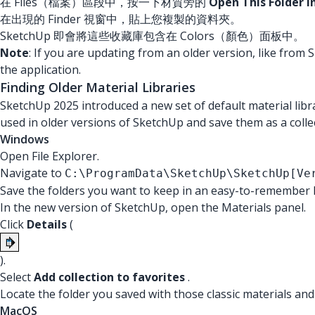
在 Files（檔案）區段中，按一下材質旁的
Open This Folde
在出現的 Finder 視窗中，貼上您複製的資料夾。
SketchUp 即會將這些收藏庫包含在 Colors（顏色）面板中。
Note
: If you are updating from an older version, like fro
the application.
Finding Older Material Libraries
SketchUp 2025 introduced a new set of default material lib
used in older versions of SketchUp and save them as a collec
Windows
Open File Explorer.
Navigate to
C:\ProgramData\SketchUp\SketchUp[Ve
Save the folders you want to keep in an easy-to-remember l
In the new version of SketchUp, open the Materials panel.
Click
Details
(
).
Select
Add collection to favorites
.
Locate the folder you saved with those classic materials and
MacOS