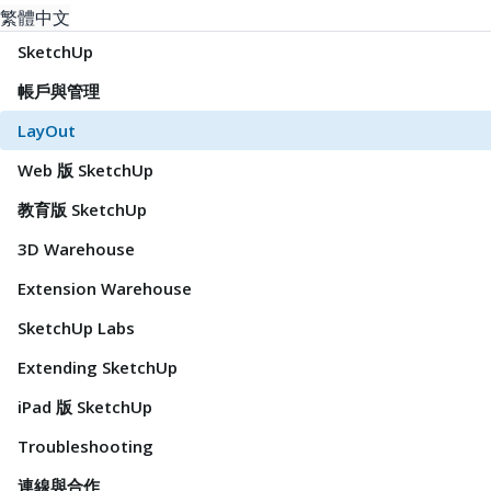
繁體中文
SketchUp
帳戶與管理
LayOut
Web 版 SketchUp
教育版 SketchUp
3D Warehouse
Extension Warehouse
SketchUp Labs
Extending SketchUp
iPad 版 SketchUp
Troubleshooting
連線與合作