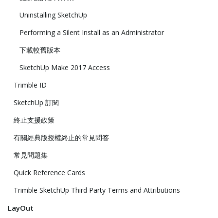
Uninstalling SketchUp
Performing a Silent Install as an Administrator
下載較舊版本
SketchUp Make 2017 Access
Trimble ID
SketchUp 訂閱
終止支援政策
有關經典版授權終止的常見問答
常見問題集
Quick Reference Cards
Trimble SketchUp Third Party Terms and Attributions
LayOut