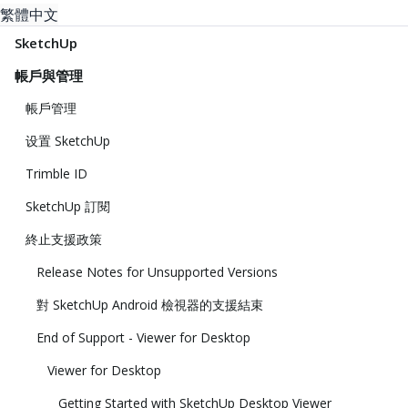
繁體中文
SketchUp
帳戶與管理
帳戶管理
设置 SketchUp
Trimble ID
SketchUp 訂閱
終止支援政策
Release Notes for Unsupported Versions
對 SketchUp Android 檢視器的支援結束
End of Support - Viewer for Desktop
Viewer for Desktop
Getting Started with SketchUp Desktop Viewer