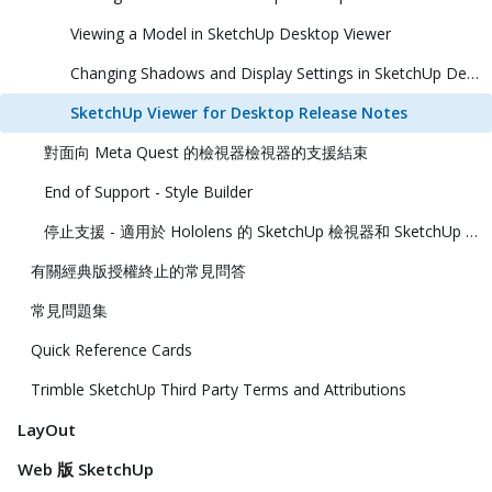
Viewing a Model in SketchUp Desktop Viewer
Changing Shadows and Display Settings in SketchUp Desktop Viewer
SketchUp Viewer for Desktop Release Notes
對面向 Meta Quest 的檢視器檢視器的支援結束
End of Support - Style Builder
停止支援 - 適用於 Hololens 的 SketchUp 檢視器和 SketchUp 虛擬實境檢視器
有關經典版授權終止的常見問答
常見問題集
Quick Reference Cards
Trimble SketchUp Third Party Terms and Attributions
LayOut
Web 版 SketchUp