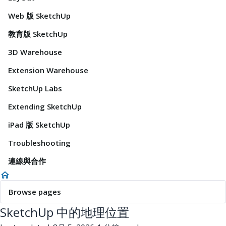
Web 版 SketchUp
教育版 SketchUp
3D Warehouse
Extension Warehouse
SketchUp Labs
Extending SketchUp
iPad 版 SketchUp
Troubleshooting
連線與合作
Browse pages
SketchUp 中的地理位置