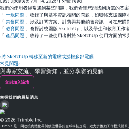
Last updated: 7月 14, 2026
•
1 分鐘 read.
我們的使用者經常遇到某些問題，我們希望您能找到所需的答案
「
一般問題
」收錄了與基本資訊相關的問題，如聯絡支援團隊
「
銷售問題
」涉及訂閱方案、計費與其他銷售資訊，可在您購買 S
「
教育問題
」會探討校園版 SketchUp，以及學生和教育工
「
產品問題
」收錄了一些使用者對於 SketchUp 使用方面的
‹
將 SketchUp 轉移至新的電腦或授權多部電腦
常見問題
›
與專家交流、學習新知，並分享您的見解
立刻加入論壇
掌握我們的最新消息
© 2026 Trimble Inc.
Trimble 是一間連接實體世界與數位世界的全球科技企業，致力於推動工作模式變