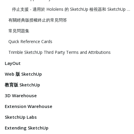
停止支援 - 適用於 Hololens 的 SketchUp 檢視器和 SketchUp 虛擬實境檢視器
有關經典版授權終止的常見問答
常見問題集
Quick Reference Cards
Trimble SketchUp Third Party Terms and Attributions
LayOut
Web 版 SketchUp
教育版 SketchUp
3D Warehouse
Extension Warehouse
SketchUp Labs
Extending SketchUp