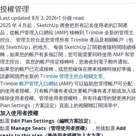
授權管理
Last updated: 8月 3, 2026
•
1 分鐘 read.
2025 年 4 月起，SketchUp 將會把所有記名使用者的訂閱產
品，從帳戶管理入口網站 (AMP) 移轉到 Trimble 全新的管理主
控台。 管理主控台是您管理所有 Trimble 產品及相關帳戶（包
括 SketchUp）的地方。 每個 SketchUp 訂閱都會隨時間陸續移
轉，如果您的帳戶有多個訂閱，您可能需要同時使用 AMP 和管
理主控台。 當您的帳戶排定移轉時，您會收到電子郵件通知。
如果您的帳戶已完成移轉，或您想確保在將來移轉時做好準備，
請參閱我們全新的
Trimble 管理主控台相關文章。
Trimble
帳戶管理入口網站
(AMP) 可以協助您管理帳戶可分配
的使用者授權。只有帳戶擁有者或次要帳戶擁有者才能或加入或
移除使用者授權。管理使用者授權時，所有待處理的變更將列於
Plan Settings（方案設定）頁面上的相關聯訂閱清單中。
加入使用者授權
點選
Edit Plan Settings（編輯方案設定）
。
點選
Manage Seats（管理使用者授權）
，然後點選
Add
seats to this plan（將使用者授權加入本方案）
。